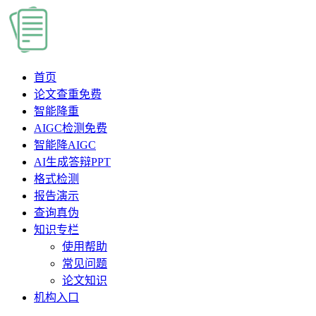
首页
论文查重
免费
智能降重
AIGC检测
免费
智能降AIGC
AI生成答辩PPT
格式检测
报告演示
查询真伪
知识专栏
使用帮助
常见问题
论文知识
机构入口