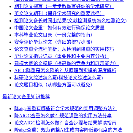
期刊论文撰写（一步步教你写好你的学术研究）
英文论文期刊（提升学术研究的重要途径）
检测论文多长时间出结果(文献检测系统怎么检测论文)
中国论文查重：如何有效进行确保论文质量
本科毕业论文目录（一份完整的指南）
安全评价毕业论文（详细的撰写步骤）
论文查重全流程解析：从检测到降重的实用技巧
毕业论文指导记录（重要性和主要内容分析）
建模大赛论文模板（提高你的竞争力和展示能力）
AIGC降重是怎么降的？从原理到实操的深度解析
科研论文综述怎么写(科技论文综述怎么写)
论文题目相似（从哪些方面可以避免）
最新论文查重知识推荐
降aigc查重有哪些符合学术规范的实用调整方法？
降AIGC查重怎么做？规范调整的实用方法分享
论文AIGC检测怎么做？自查步骤与结果解读指南
降aigc查重：规范调整AI生成内容降低疑似度的方法