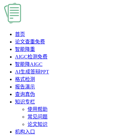
首页
论文查重
免费
智能降重
AIGC检测
免费
智能降AIGC
AI生成答辩PPT
格式检测
报告演示
查询真伪
知识专栏
使用帮助
常见问题
论文知识
机构入口