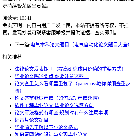
济持续繁荣做出贡献。
阅读量:
10341
免责声明：内容由用户自发上传，本站不拥有所有权，不担
责。发现抄袭可联系客服举报并提供证据，查实即删。
下一篇:
电气本科论文题目（电气自动化论文题目大全）
相关推荐
法律论文发表期刊（提高研究成果价值的重要方式）
毕业论文陈述要点 你要注意这些！
论文查重怎么看哪里重复了（paperpass教你详细查重步
骤）
论文答辩延期申请（如何成功申请延期）
软件工程毕业论文 毕业论文选题方向
论文写法格式有哪些 规划时有什么注意事项
纪录片论文题目
毕业前先了解以下小论文格式
如何写网站的设计与实现毕业论文