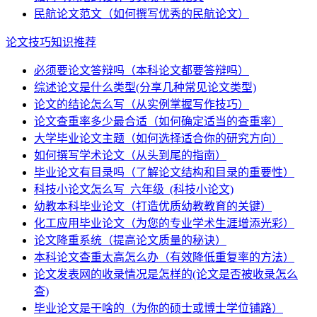
民航论文范文（如何撰写优秀的民航论文）
论文技巧知识推荐
必须要论文答辩吗（本科论文都要答辩吗）
综述论文是什么类型(分享几种常见论文类型)
论文的结论怎么写（从实例掌握写作技巧）
论文查重率多少最合适（如何确定适当的查重率）
大学毕业论文主题（如何选择适合你的研究方向）
如何撰写学术论文（从头到尾的指南）
毕业论文有目录吗（了解论文结构和目录的重要性）
科技小论文怎么写_六年级_(科技小论文)
幼教本科毕业论文（打造优质幼教教育的关键）
化工应用毕业论文（为您的专业学术生涯增添光彩）
论文降重系统（提高论文质量的秘诀）
本科论文查重太高怎么办（有效降低重复率的方法）
论文发表网的收录情况是怎样的(论文是否被收录怎么
查)
毕业论文是干啥的（为你的硕士或博士学位铺路）