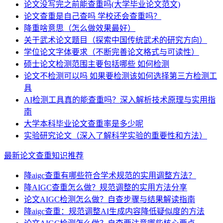
论文没写完之前能查重吗(大学毕业论文范文)
论文查重是自己查吗 学校还会查重吗？
降重啥意思（怎么做效果最好）
关于武术论文题目（探索中国传统武术的研究方向）
学位论文字体要求（不断完善论文格式与可读性）
硕士论文检测范围主要包括哪些 如何检测
论文不检测可以吗 如果要检测该如何选择第三方检测工
具
AI检测工具真的能查重吗？深入解析技术原理与实用指
南
大学本科毕业论文查重率是多少呢
实验研究论文（深入了解科学实验的重要性和方法）
最新论文查重知识推荐
降aigc查重有哪些符合学术规范的实用调整方法？
降AIGC查重怎么做？规范调整的实用方法分享
论文AIGC检测怎么做？自查步骤与结果解读指南
降aigc查重：规范调整AI生成内容降低疑似度的方法