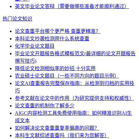
英文毕业论文答辩（需要做哪些准备才能顺利通过）
热门论文知识
论文查重平台哪个更严格 查重更精准？
本科论文抄袭检测用什么系统查重
化学毕业论文题目
毕业论文开题报告格式模板范文(最详细的论文开题报告
撰写技巧)
降低论文检测相似率的妙招 十分实用
农业硕士论文题目（一些不同方向的题目示例）
论文AI查重报告完整保存指南：从检测到归档的实用技
巧
参考文献在论文中的作用（为研究提供支持和权威性）
论文查重的机制你了解多少
AIGC内容检测工具免费使用指南：如何精准识别AI生
成文本
如何解决论文查重重复率偏高的问题？
本科生文献综述查重吗（我们来为您解答）