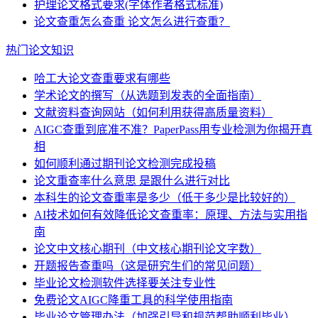
护理论文格式要求(字体作者格式标准)
论文查重怎么查重 论文怎么进行查重？
热门论文知识
哈工大论文查重要求有哪些
学术论文的撰写（从选题到发表的全面指南）
文献资料查询网站（如何利用获得高质量资料）
AIGC查重到底准不准？PaperPass用专业检测为你揭开真
相
如何顺利通过期刊论文检测完成投稿
论文重查率什么意思 是跟什么进行对比
本科生的论文查重率是多少（低于多少是比较好的）
AI技术如何有效降低论文查重率：原理、方法与实用指
南
论文中文核心期刊（中文核心期刊论文字数）
开题报告查重吗（这是研究生们的常见问题）
毕业论文检测软件选择要关注专业性
免费论文AIGC降重工具的科学使用指南
毕业论文管理办法（加强引导和规范帮助顺利毕业）