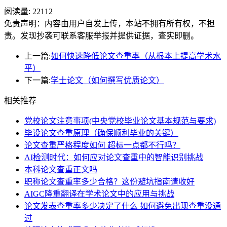
阅读量:
22112
免责声明：内容由用户自发上传，本站不拥有所有权，不担
责。发现抄袭可联系客服举报并提供证据，查实即删。
上一篇:
如何快速降低论文查重率（从根本上提高学术水
平）
下一篇:
学士论文（如何撰写优质论文）
相关推荐
党校论文注意事项(中央党校毕业论文基本规范与要求)
毕设论文查重原理（确保顺利毕业的关键）
论文查重严格程度如何 超标一点都不行吗？
AI检测时代：如何应对论文查重中的智能识别挑战
本科论文查重正文吗
职称论文查重率多少合格？这份避坑指南请收好
AIGC降重翻译在学术论文中的应用与挑战
论文发表查重率多少决定了什么 如何避免出现查重没通
过