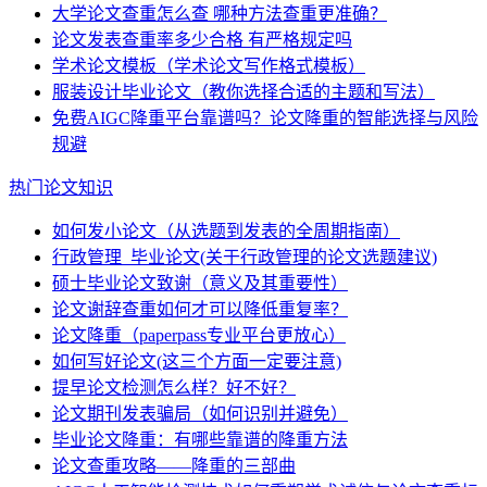
大学论文查重怎么查 哪种方法查重更准确？
论文发表查重率多少合格 有严格规定吗
学术论文模板（学术论文写作格式模板）
服装设计毕业论文（教你选择合适的主题和写法）
免费AIGC降重平台靠谱吗？论文降重的智能选择与风险
规避
热门论文知识
如何发小论文（从选题到发表的全周期指南）
行政管理_毕业论文(关于行政管理的论文选题建议)
硕士毕业论文致谢（意义及其重要性）
论文谢辞查重如何才可以降低重复率？
论文降重（paperpass专业平台更放心）
如何写好论文(这三个方面一定要注意)
提早论文检测怎么样？好不好？
论文期刊发表骗局（如何识别并避免）
毕业论文降重：有哪些靠谱的降重方法
论文查重攻略——降重的三部曲