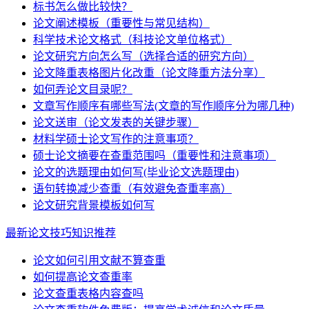
标书怎么做比较快？
论文阐述模板（重要性与常见结构）
科学技术论文格式（科技论文单位格式）
论文研究方向怎么写（选择合适的研究方向）
论文降重表格图片化改重（论文降重方法分享）
如何弄论文目录呢？
文章写作顺序有哪些写法(文章的写作顺序分为哪几种)
论文送审（论文发表的关键步骤）
材料学硕士论文写作的注意事项？
硕士论文摘要在查重范围吗（重要性和注意事项）
论文的选题理由如何写(毕业论文选题理由)
语句转换减少查重（有效避免查重率高）
论文研究背景模板如何写
最新论文技巧知识推荐
论文如何引用文献不算查重
如何提高论文查重率
论文查重表格内容查吗