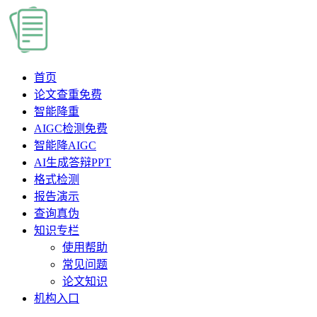
首页
论文查重
免费
智能降重
AIGC检测
免费
智能降AIGC
AI生成答辩PPT
格式检测
报告演示
查询真伪
知识专栏
使用帮助
常见问题
论文知识
机构入口