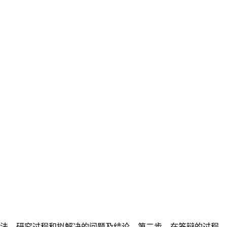
究方法，研究过程和拟解决的问题及结论。第二步，在答辩的过程