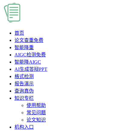
首页
论文查重
免费
智能降重
AIGC检测
免费
智能降AIGC
AI生成答辩PPT
格式检测
报告演示
查询真伪
知识专栏
使用帮助
常见问题
论文知识
机构入口