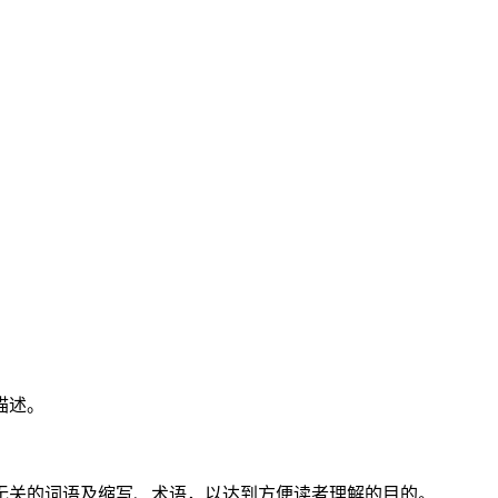
描述。
无关的词语及缩写、术语，以达到方便读者理解的目的。