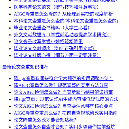
学士论文格式要求（详细解析学术写作规范和要点）
医学科普论文范文（撰写技巧和注意事项）
AIGC降重是怎么降的？从原理到实操的深度解析
本科论文查重是怎么查的(本科论文查重是怎么查的)
毕业论文查重查书籍吗（大学生必看）
外文文献数据库（掌握前沿动态提高学术研究）
论文查重改写掌握小妙招轻松降重
毕业论文文献顺序（如何正确引用文献）
毕业论文排版心得（细节方面一定要注意）
最新论文查重知识推荐
降aigc查重有哪些符合学术规范的实用调整方法？
降AIGC查重怎么做？规范调整的实用方法分享
论文AIGC检测怎么做？自查步骤与结果解读指南
降aigc查重：规范调整AI生成内容降低疑似度的方法
论文AIGC检测怎么做？自查要注意哪些核心要点
AIGC降重查重怎么做？提前自查规范修改实用指南
论文降重怎么改才能合规达标？
论文查重怎么自查才合规？实用步骤帮你提前避坑