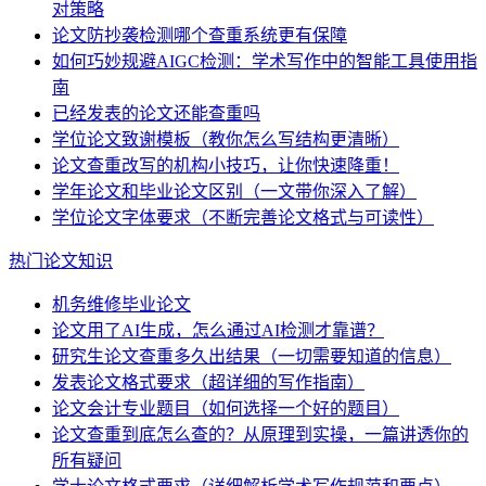
对策略
论文防抄袭检测哪个查重系统更有保障
如何巧妙规避AIGC检测：学术写作中的智能工具使用指
南
已经发表的论文还能查重吗
学位论文致谢模板（教你怎么写结构更清晰）
论文查重改写的机构小技巧，让你快速降重！
学年论文和毕业论文区别（一文带你深入了解）
学位论文字体要求（不断完善论文格式与可读性）
热门论文知识
机务维修毕业论文
论文用了AI生成，怎么通过AI检测才靠谱？
研究生论文查重多久出结果（一切需要知道的信息）
发表论文格式要求（超详细的写作指南）
论文会计专业题目（如何选择一个好的题目）
论文查重到底怎么查的？从原理到实操，一篇讲透你的
所有疑问